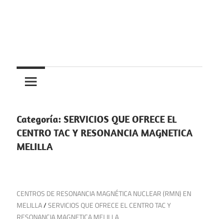
Saltar
al
contenido
Centros
Centros
médicos,
centros
medicos
de
salud
Categoría:
SERVICIOS QUE OFRECE EL
y
CENTRO TAC Y RESONANCIA MAGNETICA
de
MELILLA
urgencias
en
España
30 de noviembre de 2024
CENTROS DE RESONANCIA MAGNÉTICA NUCLEAR (RMN) EN
MELILLA
/
SERVICIOS QUE OFRECE EL CENTRO TAC Y
RESONANCIA MAGNETICA MELILLA