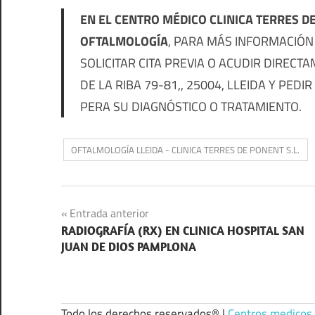
EN EL CENTRO MÉDICO CLINICA TERRES D
OFTALMOLOGÍA
, PARA MÁS INFORMACIÓN
SOLICITAR CITA PREVIA O ACUDIR DIRECT
DE LA RIBA 79-81,, 25004, LLEIDA Y PEDI
PERA SU DIAGNÓSTICO O TRATAMIENTO.
OFTALMOLOGÍA LLEIDA - CLINICA TERRES DE PONENT S.L.
Navegación
Entrada anterior
RADIOGRAFÍA (RX) EN CLINICA HOSPITAL SAN
de
JUAN DE DIOS PAMPLONA
entradas
Todo los derechos reservados® |
Centros medicos