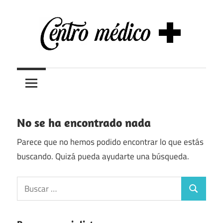
Saltar
al
contenido
Centros
Centros
médicos,
centros
medicos
de
salud
No se ha encontrado nada
y
de
Parece que no hemos podido encontrar lo que estás
urgencias
buscando. Quizá pueda ayudarte una búsqueda.
en
Buscar:
España
Buscar