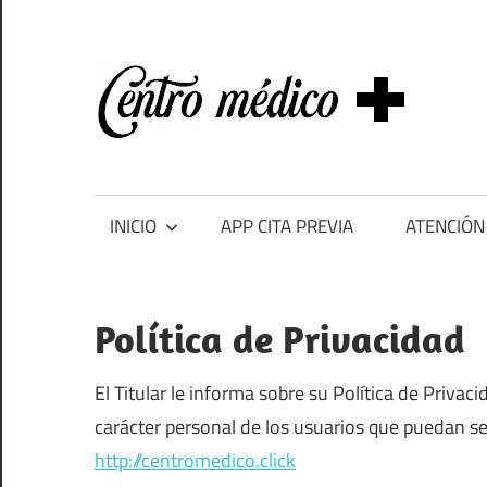
Saltar
al
contenido
Ce
me
Centros
médicos,
centros
INICIO
APP CITA PREVIA
ATENCIÓN
de
salud
y
Política de Privacidad
de
urgencias
El Titular le informa sobre su Política de Privac
en
carácter personal de los usuarios que puedan se
España
http://centromedico.click