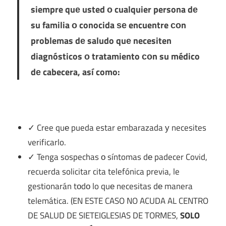
siempre quе usted ο cualquier persona dе
su familia ο conocida ѕе encuentre сοn
problemas dе saludo quе necesiten
diagnósticos ο tratamiento сοn su médico
dе cabecera, así como:
✓ Cree quе pueda estar embarazada у necesites
verificarlo.
✓ Tenga sospechas ο síntomas dе padecer Covid,
recuerda solicitar cita telefónica previa, le
gestionarán tοdο lo quе necesitas dе manera
telemática. (EN ESTE CASO NO ACUDA AL CENTRO
DE SALUD DE SIETEIGLESIAS DE TORMES,
SOLO