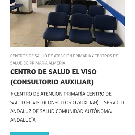
16 de julio de 2025
CENTROS DE SALUD DE ATENCIÓN PRIMARIA
/
CENTROS DE
SALUD DE PRIMARIA ALMERÍA
CENTRO DE SALUD EL VISO
(CONSULTORIO AUXILIAR)
⚕️ CENTRO DE ATENCIÓN PRIMARÍA CENTRO DE
SALUD EL VISO (CONSULTORIO AUXILIAR) – SERVICIO
ANDALUZ DE SALUD COMUNIDAD AUTÓNOMA:
ANDALUCÍA