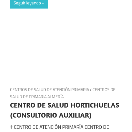
Seguir leyendo
13 de julio de 2025
CENTROS DE SALUD DE ATENCIÓN PRIMARIA
/
CENTROS DE
SALUD DE PRIMARIA ALMERÍA
CENTRO DE SALUD HORTICHUELAS
(CONSULTORIO AUXILIAR)
⚕️ CENTRO DE ATENCIÓN PRIMARÍA CENTRO DE