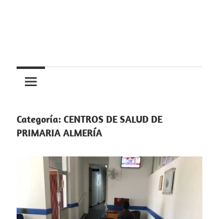
Saltar
al
contenido
Centros
Centros
médicos,
centros
medicos
de
salud
Categoría:
CENTROS DE SALUD DE
y
PRIMARIA ALMERÍA
de
urgencias
en
España