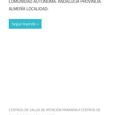
COMUNIDAD AUTÓNOMA: ANDALUCÍA PROVINCIA:
ALMERÍA LOCALIDAD:
Seguir leyendo
8 de junio de 2025
CENTROS DE SALUD DE ATENCIÓN PRIMARIA
/
CENTROS DE