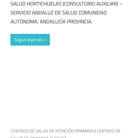
SALUD HORTICHUELAS (CONSULTORIO AUXILIAR) –
SERVICIO ANDALUZ DE SALUD COMUNIDAD
AUTÓNOMA: ANDALUCÍA PROVINCIA:
Seguir leyendo
11 de julio de 2025
CENTROS DE SALUD DE ATENCIÓN PRIMARIA
/
CENTROS DE