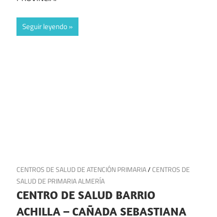
Seguir leyendo
4 de julio de 2025
CENTROS DE SALUD DE ATENCIÓN PRIMARIA
/
CENTROS DE
SALUD DE PRIMARIA ALMERÍA
CENTRO DE SALUD BARRIO
ACHILLA – CAÑADA SEBASTIANA