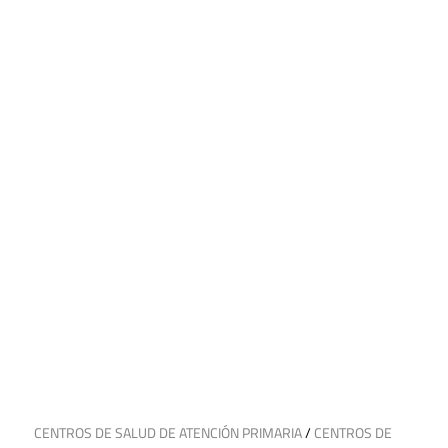
10 de julio de 2025
CENTROS DE SALUD DE ATENCIÓN PRIMARIA
/
CENTROS DE