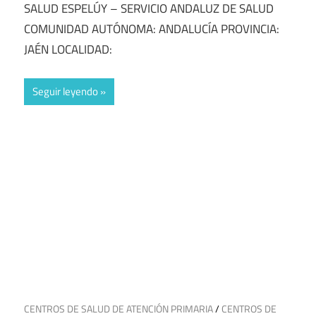
SALUD ESPELÚY – SERVICIO ANDALUZ DE SALUD
COMUNIDAD AUTÓNOMA: ANDALUCÍA PROVINCIA:
JAÉN LOCALIDAD:
Seguir leyendo
14 de julio de 2025
CENTROS DE SALUD DE ATENCIÓN PRIMARIA
/
CENTROS DE