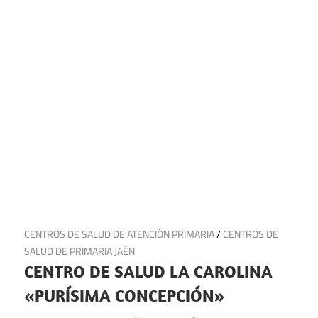
24 de junio de 2025
CENTROS DE SALUD DE ATENCIÓN PRIMARIA
/
CENTROS DE
SALUD DE PRIMARIA JAÉN
CENTRO DE SALUD LA CAROLINA
«PURÍSIMA CONCEPCIÓN»