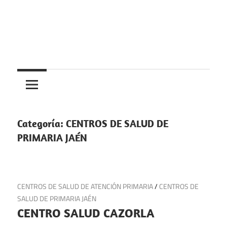
Saltar
al
contenido
Centros
Centros
médicos,
centros
medicos
de
salud
Categoría:
CENTROS DE SALUD DE
y
PRIMARIA JAÉN
de
urgencias
en
22 de julio de 2025
CENTROS DE SALUD DE ATENCIÓN PRIMARIA
/
CENTROS DE
España
SALUD DE PRIMARIA JAÉN
CENTRO SALUD CAZORLA