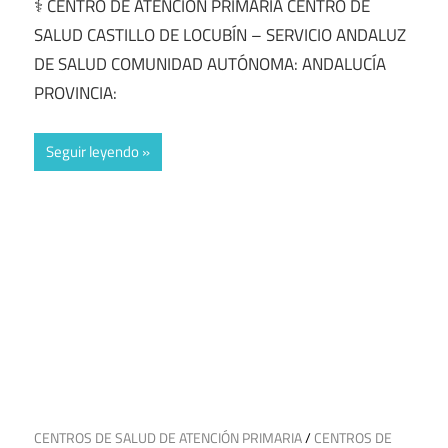
⚕️ CENTRO DE ATENCIÓN PRIMARÍA CENTRO DE
SALUD CASTILLO DE LOCUBÍN – SERVICIO ANDALUZ
DE SALUD COMUNIDAD AUTÓNOMA: ANDALUCÍA
PROVINCIA:
Seguir leyendo
30 de mayo de 2025
CENTROS DE SALUD DE ATENCIÓN PRIMARIA
/
CENTROS DE