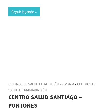
Seguir leyendo
9 de junio de 2025
CENTROS DE SALUD DE ATENCIÓN PRIMARIA
/
CENTROS DE
SALUD DE PRIMARIA JAÉN
CENTRO SALUD SANTIAGO –
PONTONES