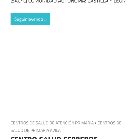
(SACYL) COMUNIDAD AUTÓNOMA: CASTILLA Y LEÓN
Seguir leyendo
16 de julio de 2025
CENTROS DE SALUD DE ATENCIÓN PRIMARIA
/
CENTROS DE
SALUD DE PRIMARIA ÁVILA