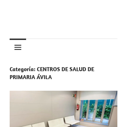
Saltar
al
contenido
Centros
Centros
médicos,
centros
medicos
de
salud
Categoría:
CENTROS DE SALUD DE
y
PRIMARIA ÁVILA
de
urgencias
en
España