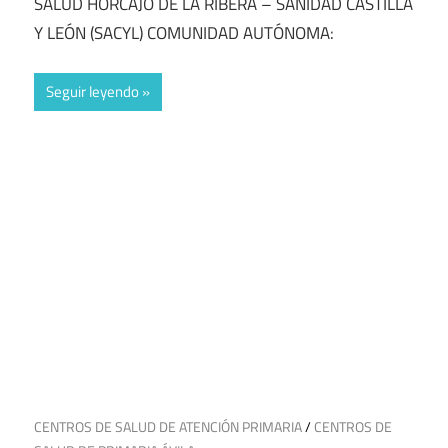
SALUD HORCAJO DE LA RIBERA – SANIDAD CASTILLA
Y LEÓN (SACYL) COMUNIDAD AUTÓNOMA:
Seguir leyendo
10 de julio de 2025
CENTROS DE SALUD DE ATENCIÓN PRIMARIA
/
CENTROS DE