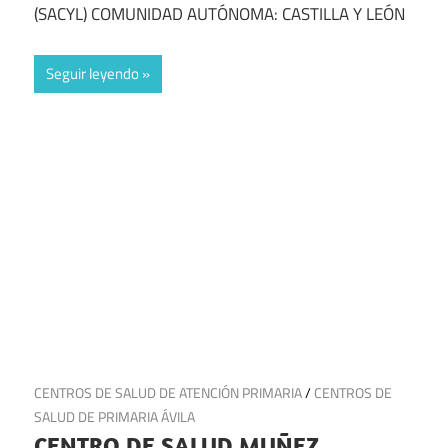
(SACYL) COMUNIDAD AUTÓNOMA: CASTILLA Y LEÓN
Seguir leyendo
21 de julio de 2025
CENTROS DE SALUD DE ATENCIÓN PRIMARIA
/
CENTROS DE
SALUD DE PRIMARIA ÁVILA
CENTRO DE SALUD MUÑEZ