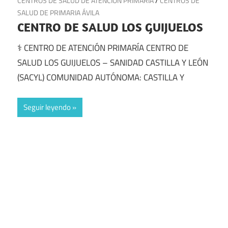
21 de julio de 2025
CENTROS DE SALUD DE ATENCIÓN PRIMARIA
/
CENTROS DE
SALUD DE PRIMARIA ÁVILA
CENTRO DE SALUD LOS GUIJUELOS
⚕️ CENTRO DE ATENCIÓN PRIMARÍA CENTRO DE
SALUD LOS GUIJUELOS – SANIDAD CASTILLA Y LEÓN
(SACYL) COMUNIDAD AUTÓNOMA: CASTILLA Y
Seguir leyendo