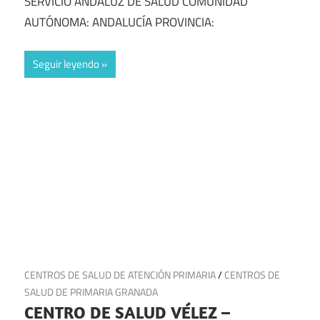
SERVICIO ANDALUZ DE SALUD COMUNIDAD
AUTÓNOMA: ANDALUCÍA PROVINCIA:
Seguir leyendo
16 de julio de 2025
CENTROS DE SALUD DE ATENCIÓN PRIMARIA
/
CENTROS DE
SALUD DE PRIMARIA GRANADA
CENTRO DE SALUD VÉLEZ –