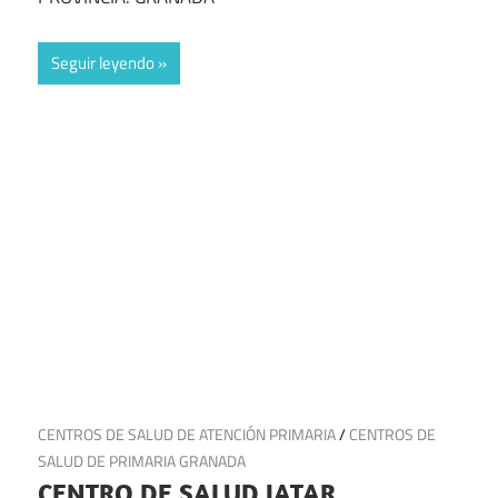
Seguir leyendo
9 de julio de 2025
CENTROS DE SALUD DE ATENCIÓN PRIMARIA
/
CENTROS DE
SALUD DE PRIMARIA GRANADA
CENTRO DE SALUD JATAR