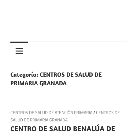
Saltar
al
contenido
Centros
Centros
médicos,
centros
medicos
de
salud
Categoría:
CENTROS DE SALUD DE
y
PRIMARIA GRANADA
de
urgencias
en
22 de julio de 2025
CENTROS DE SALUD DE ATENCIÓN PRIMARIA
/
CENTROS DE
España
SALUD DE PRIMARIA GRANADA
CENTRO DE SALUD BENALÚA DE