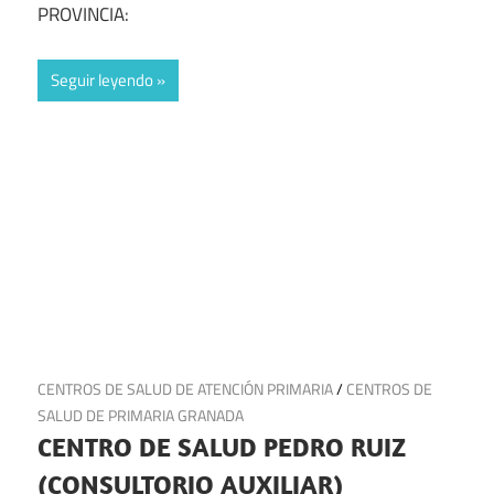
PROVINCIA:
Seguir leyendo
4 de julio de 2025
CENTROS DE SALUD DE ATENCIÓN PRIMARIA
/
CENTROS DE
SALUD DE PRIMARIA GRANADA
CENTRO DE SALUD PEDRO RUIZ
(CONSULTORIO AUXILIAR)