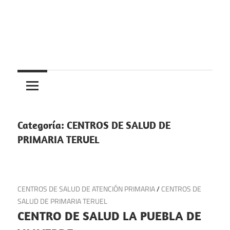
Saltar
al
contenido
Centros
Centros
médicos,
centros
medicos
de
salud
Categoría:
CENTROS DE SALUD DE
y
PRIMARIA TERUEL
de
urgencias
en
21 de julio de 2025
CENTROS DE SALUD DE ATENCIÓN PRIMARIA
/
CENTROS DE
España
SALUD DE PRIMARIA TERUEL
CENTRO DE SALUD LA PUEBLA DE