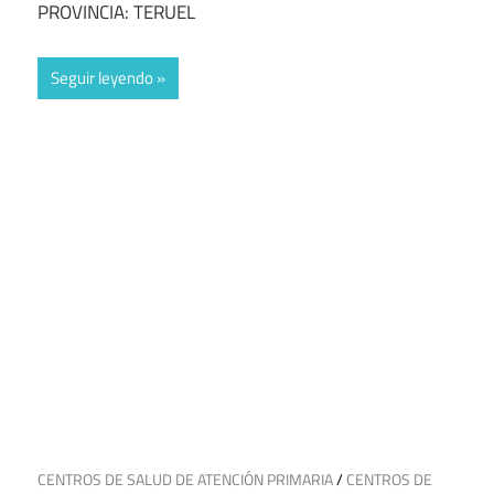
PROVINCIA: TERUEL
Seguir leyendo
8 de julio de 2025
CENTROS DE SALUD DE ATENCIÓN PRIMARIA
/
CENTROS DE