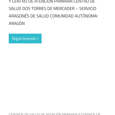
⚕️ CENTRO DE ATENCIÓN PRIMARÍA CENTRO DE
SALUD DOS TORRES DE MERCADER – SERVICIO
ARAGONÉS DE SALUD COMUNIDAD AUTÓNOMA:
ARAGÓN
Seguir leyendo
13 de julio de 2025
CENTROS DE SALUD DE ATENCIÓN PRIMARIA
/
CENTROS DE