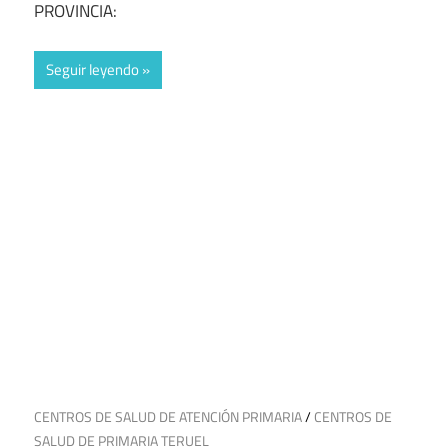
PROVINCIA:
Seguir leyendo
30 de junio de 2025
CENTROS DE SALUD DE ATENCIÓN PRIMARIA
/
CENTROS DE
SALUD DE PRIMARIA TERUEL