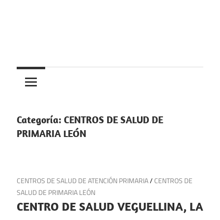
Saltar
al
contenido
Centros
Centros
médicos,
centros
medicos
de
salud
Categoría:
CENTROS DE SALUD DE
y
PRIMARIA LEÓN
de
urgencias
en
23 de julio de 2025
CENTROS DE SALUD DE ATENCIÓN PRIMARIA
/
CENTROS DE
España
SALUD DE PRIMARIA LEÓN
CENTRO DE SALUD VEGUELLINA, LA