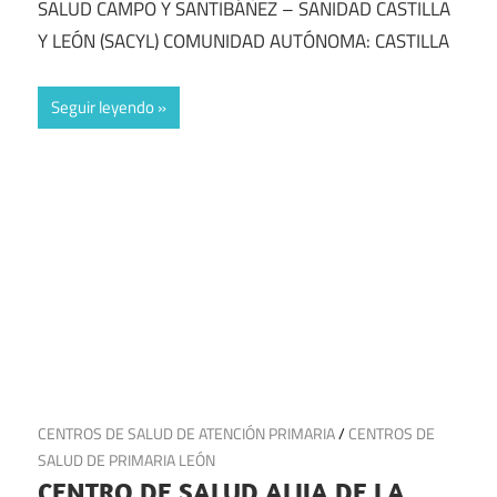
SALUD CAMPO Y SANTIBÁÑEZ – SANIDAD CASTILLA
Y LEÓN (SACYL) COMUNIDAD AUTÓNOMA: CASTILLA
Seguir leyendo
15 de julio de 2025
CENTROS DE SALUD DE ATENCIÓN PRIMARIA
/
CENTROS DE
SALUD DE PRIMARIA LEÓN
CENTRO DE SALUD ALIJA DE LA