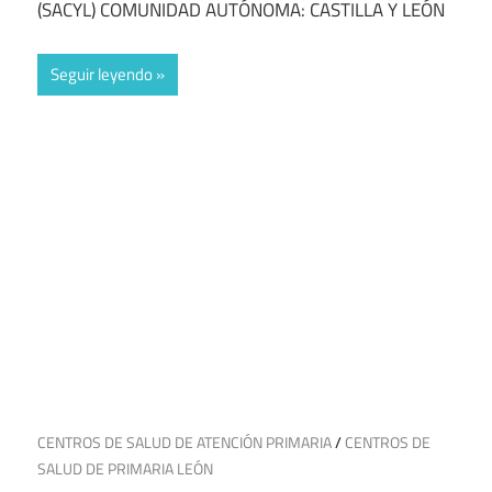
(SACYL) COMUNIDAD AUTÓNOMA: CASTILLA Y LEÓN
Seguir leyendo
17 de julio de 2025
CENTROS DE SALUD DE ATENCIÓN PRIMARIA
/
CENTROS DE
SALUD DE PRIMARIA LEÓN