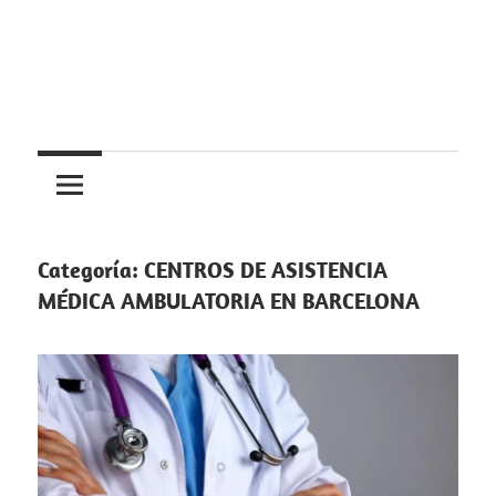
Saltar
al
contenido
Centros
Centros
médicos,
centros
medicos
de
salud
Categoría:
CENTROS DE ASISTENCIA
y
MÉDICA AMBULATORIA EN BARCELONA
de
urgencias
en
España