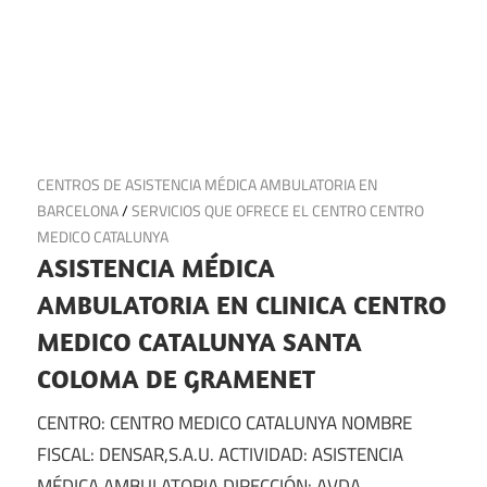
7 de julio de 2025
CENTROS DE ASISTENCIA MÉDICA AMBULATORIA EN
BARCELONA
/
SERVICIOS QUE OFRECE EL CENTRO CENTRO
MEDICO CATALUNYA
ASISTENCIA MÉDICA
AMBULATORIA EN CLINICA CENTRO
MEDICO CATALUNYA SANTA
COLOMA DE GRAMENET
CENTRO: CENTRO MEDICO CATALUNYA NOMBRE
FISCAL: DENSAR,S.A.U. ACTIVIDAD: ASISTENCIA
MÉDICA AMBULATORIA DIRECCIÓN: AVDA.