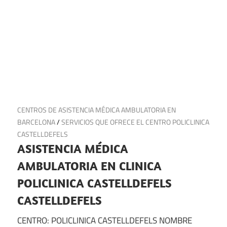
8 de marzo de 2025
CENTROS DE ASISTENCIA MÉDICA AMBULATORIA EN
BARCELONA
/
SERVICIOS QUE OFRECE EL CENTRO POLICLINICA
CASTELLDEFELS
ASISTENCIA MÉDICA
AMBULATORIA EN CLINICA
POLICLINICA CASTELLDEFELS
CASTELLDEFELS
CENTRO: POLICLINICA CASTELLDEFELS NOMBRE