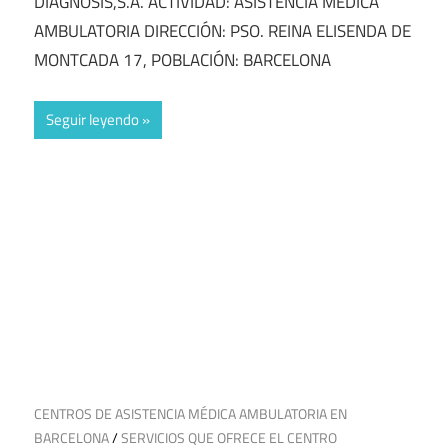
DIAGNOSIS,S.A. ACTIVIDAD: ASISTENCIA MÉDICA
AMBULATORIA DIRECCIÓN: PSO. REINA ELISENDA DE
MONTCADA 17, POBLACIÓN: BARCELONA
Seguir leyendo
21 de septiembre de 2024
CENTROS DE ASISTENCIA MÉDICA AMBULATORIA EN
BARCELONA
/
SERVICIOS QUE OFRECE EL CENTRO