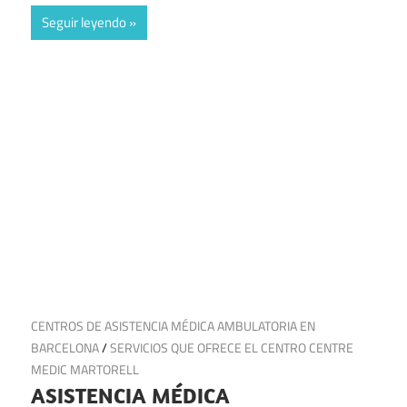
Seguir leyendo
22 de octubre de 2024
CENTROS DE ASISTENCIA MÉDICA AMBULATORIA EN
BARCELONA
/
SERVICIOS QUE OFRECE EL CENTRO CENTRE
MEDIC MARTORELL
ASISTENCIA MÉDICA