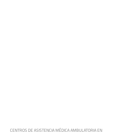
28 de septiembre de 2024
CENTROS DE ASISTENCIA MÉDICA AMBULATORIA EN