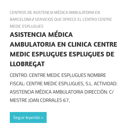
13 de octubre de 2024
CENTROS DE ASISTENCIA MÉDICA AMBULATORIA EN
BARCELONA
/
SERVICIOS QUE OFRECE EL CENTRO CENTRE
MEDIC ESPLUGUES
ASISTENCIA MÉDICA
AMBULATORIA EN CLINICA CENTRE
MEDIC ESPLUGUES ESPLUGUES DE
LLOBREGAT
CENTRO: CENTRE MEDIC ESPLUGUES NOMBRE
FISCAL: CENTRE MEDIC ESPLUGUES, S.L. ACTIVIDAD:
ASISTENCIA MÉDICA AMBULATORIA DIRECCIÓN: C/
MESTRE JOAN CORRALES 67,
Seguir leyendo