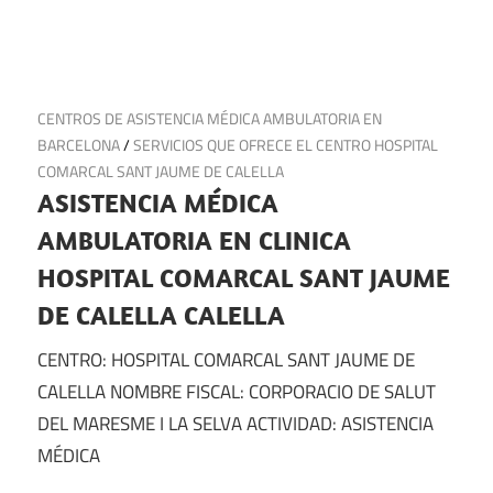
1 de noviembre de 2024
CENTROS DE ASISTENCIA MÉDICA AMBULATORIA EN
BARCELONA
/
SERVICIOS QUE OFRECE EL CENTRO HOSPITAL
COMARCAL SANT JAUME DE CALELLA
ASISTENCIA MÉDICA
AMBULATORIA EN CLINICA
HOSPITAL COMARCAL SANT JAUME
DE CALELLA CALELLA
CENTRO: HOSPITAL COMARCAL SANT JAUME DE
CALELLA NOMBRE FISCAL: CORPORACIO DE SALUT
DEL MARESME I LA SELVA ACTIVIDAD: ASISTENCIA
MÉDICA