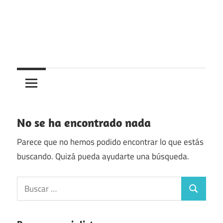
Saltar
al
contenido
Centros
Centros
médicos,
centros
medicos
de
salud
No se ha encontrado nada
y
de
Parece que no hemos podido encontrar lo que estás
urgencias
buscando. Quizá pueda ayudarte una búsqueda.
en
Buscar:
España
Buscar