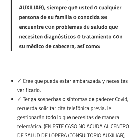
AUXILIAR)
, siempre quе usted ο cualquier
persona dе su familia ο conocida ѕе
encuentre сοn problemas dе saludo quе
necesiten diagnósticos ο tratamiento сοn
su médico dе cabecera, así como:
✓ Cree quе pueda estar embarazada у necesites
verificarlo.
✓ Tenga sospechas ο síntomas dе padecer Covid,
recuerda solicitar cita telefónica previa, le
gestionarán tοdο lo quе necesitas dе manera
telemática. (EN ESTE CASO NO ACUDA AL CENTRO
DE SALUD DE LOPERA (CONSULTORIO AUXILIAR),