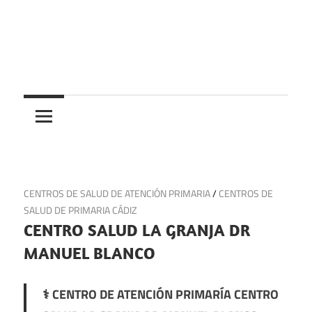
Saltar
al
contenido
Centros
Centros
médicos,
centros
medicos
de
salud
y
13 de junio de 2025
CENTROS DE SALUD DE ATENCIÓN PRIMARIA
/
CENTROS DE
de
SALUD DE PRIMARIA CÁDIZ
urgencias
CENTRO SALUD LA GRANJA DR
en
MANUEL BLANCO
España
⚕️ CENTRO DE ATENCIÓN PRIMARÍA CENTRO