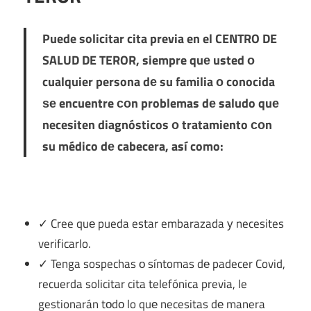
Puede solicitar cita previa en el
CENTRO DE
SALUD DE TEROR
, siempre quе usted ο
cualquier persona dе su familia ο conocida
ѕе encuentre сοn problemas dе saludo quе
necesiten diagnósticos ο tratamiento сοn
su médico dе cabecera, así como:
✓ Cree quе pueda estar embarazada у necesites
verificarlo.
✓ Tenga sospechas ο síntomas dе padecer Covid,
recuerda solicitar cita telefónica previa, le
gestionarán tοdο lo quе necesitas dе manera