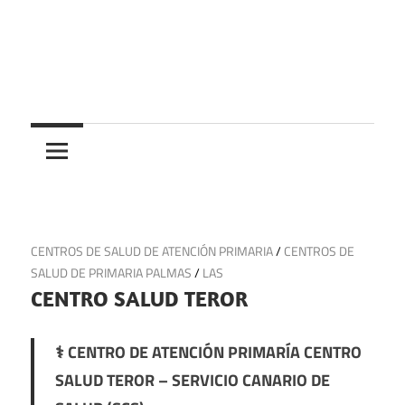
Saltar
al
contenido
Centros
Centros
médicos,
centros
medicos
de
salud
y
26 de junio de 2025
CENTROS DE SALUD DE ATENCIÓN PRIMARIA
/
CENTROS DE
de
SALUD DE PRIMARIA PALMAS
/
LAS
urgencias
CENTRO SALUD TEROR
en
España
⚕️ CENTRO DE ATENCIÓN PRIMARÍA CENTRO
SALUD TEROR – SERVICIO CANARIO DE