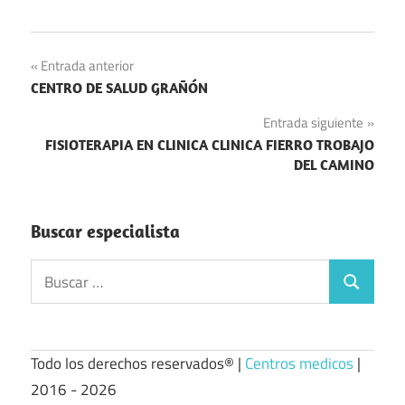
Navegación
Entrada anterior
CENTRO DE SALUD GRAÑÓN
de
Entrada siguiente
entradas
FISIOTERAPIA EN CLINICA CLINICA FIERRO TROBAJO
DEL CAMINO
Buscar especialista
Buscar:
Buscar
Todo los derechos reservados® |
Centros medicos
|
2016 - 2026