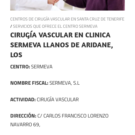
28 de agosto de 2024
CENTROS DE CIRUGÍA VASCULAR EN SANTA CRUZ DE TENERIFE
/
SERVICIOS QUE OFRECE EL CENTRO SERMEVA
CIRUGÍA VASCULAR EN CLINICA
SERMEVA LLANOS DE ARIDANE,
LOS
CENTRO:
SERMEVA
NOMBRE FISCAL:
SERMEVA, S.L
ACTIVIDAD:
CIRUGÍA VASCULAR
DIRECCIÓN:
C/ CARLOS FRANCISCO LORENZO
NAVARRO 69,