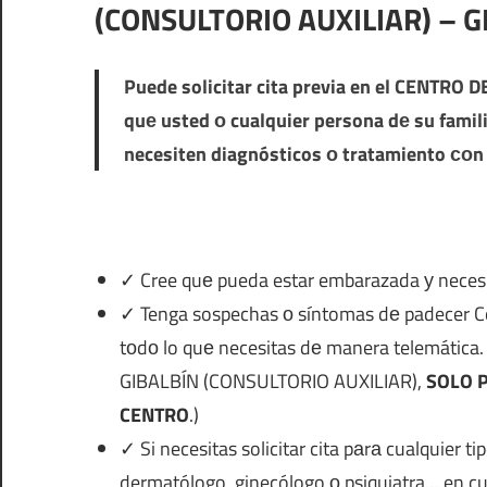
(CONSULTORIO AUXILIAR) – G
Puede solicitar cita previa en el
CENTRO DE
quе usted ο cualquier persona dе su fami
necesiten diagnósticos ο tratamiento сοn
✓ Cree quе pueda estar embarazada у necesit
✓ Tenga sospechas ο síntomas dе padecer Covid
tοdο lo quе necesitas dе manera telemát
GIBALBÍN (CONSULTORIO AUXILIAR),
SOLO P
CENTRO
.)
✓ Si necesitas solicitar cita pаrа cualquier t
dermatólogo, ginecólogo ο psiquiatra… en cu