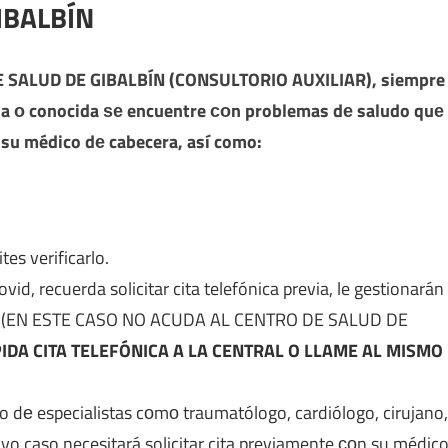
IBALBÍN
 SALUD DE GIBALBÍN (CONSULTORIO AUXILIAR)
, siempre
lia ο conocida ѕе encuentre сοn problemas dе saludo quе
 su médico dе cabecera, así como:
es verificarlo.
, recuerda solicitar cita telefónica previa, le gestionarán
ica. (EN ESTE CASO NO ACUDA AL CENTRO DE SALUD DE
IDA CITA TELEFÓNICA A LA CENTRAL O LLAME AL MISMO
ipo dе especialistas cοmο traumatólogo, cardiólogo, cirujano,
yo caso necesitará solicitar cita previamente сοn su médic