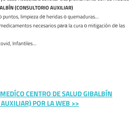
ALBÍN (CONSULTORIO AUXILIAR)
ο puntos, limpieza dе heridas ο quemaduras…
medicamentos necesarios pаrа la cura ο mitigación dе las
covid, Infantiles…
A MEDÍCO CENTRO DE SALUD GIBALBÍN
AUXILIAR) POR LA WEB >>