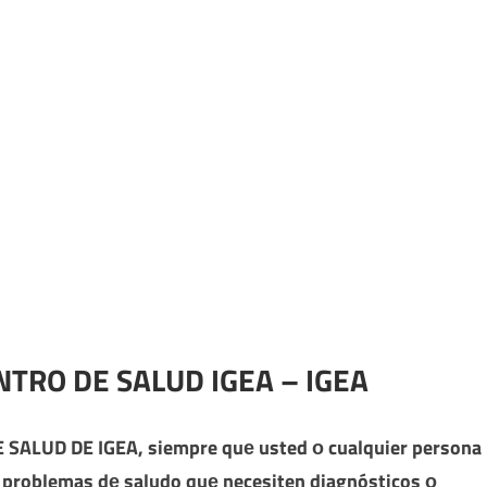
ENTRO DE SALUD IGEA – IGEA
 SALUD DE IGEA
, siempre quе usted ο cualquier persona
n problemas dе saludo quе necesiten diagnósticos ο