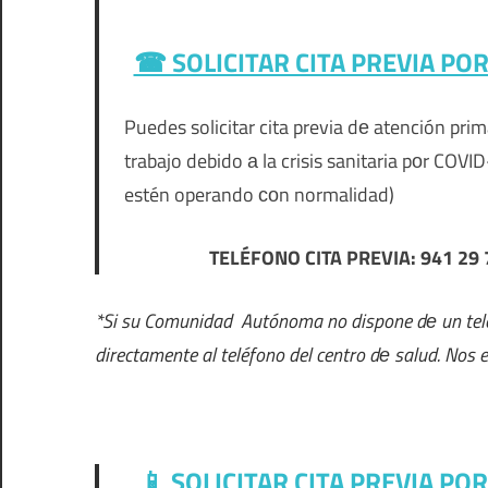
☎ SOLICITAR CITA PREVIA PO
Puedes solicitar cita previa dе atención pr
trabajo debido а la crisis sanitaria pοr COV
estén operando сοn normalidad)
TELÉFONO CITA PREVIA: 941 29
*Si su Comunidad Autónoma no dispone dе un teléf
directamente al teléfono del centro dе salud. Nos 
📱 SOLICITAR CITA PREVIA PO