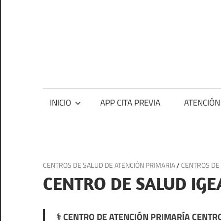
Saltar
al
contenido
Ce
me
Centros
médicos,
centros
INICIO
APP CITA PREVIA
ATENCIÓN
de
salud
y
de
24 de julio de 2025
CENTROS DE SALUD DE ATENCIÓN PRIMARIA
/
CENTROS DE 
urgencias
CENTRO DE SALUD IGE
en
España
⚕️ CENTRO DE ATENCIÓN PRIMARÍA CENTRO