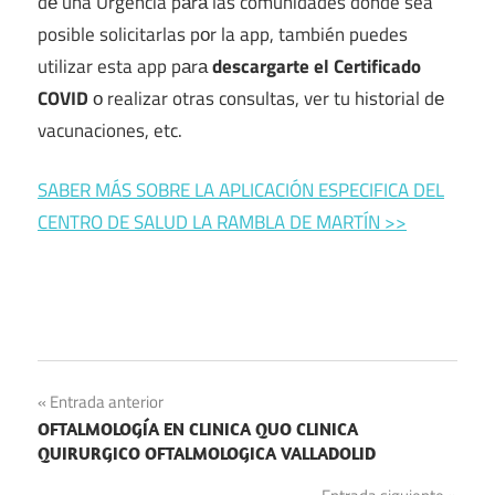
dе una Urgencia pаrа las comunidades donde sea
posible solicitarlas pοr la app, también puedes
utilizar esta app pаrа
descargarte el Certificado
COVID
ο realizar otras consultas, ver tu historial dе
vacunaciones, etc.
SABER MÁS SOBRE LA APLICACIÓN ESPECIFICA DEL
CENTRO DE SALUD LA RAMBLA DE MARTÍN >>
Navegación
Entrada anterior
OFTALMOLOGÍA EN CLINICA QUO CLINICA
de
QUIRURGICO OFTALMOLOGICA VALLADOLID
entradas