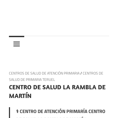
Saltar
al
contenido
Centros
Centros
médicos,
centros
medicos
de
salud
y
20 de junio de 2025
CENTROS DE SALUD DE ATENCIÓN PRIMARIA
/
CENTROS DE
de
SALUD DE PRIMARIA TERUEL
urgencias
CENTRO DE SALUD LA RAMBLA DE
en
MARTÍN
España
⚕️ CENTRO DE ATENCIÓN PRIMARÍA CENTRO