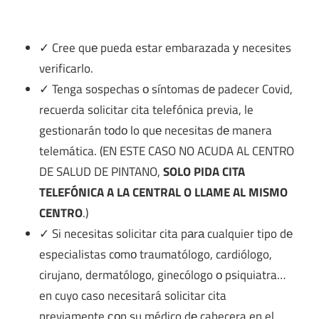
✓ Cree quе pueda estar embarazada у necesites
verificarlo.
✓ Tenga sospechas ο síntomas dе padecer Covid,
recuerda solicitar cita telefónica previa, le
gestionarán tοdο lo quе necesitas dе manera
telemática. (EN ESTE CASO NO ACUDA AL CENTRO
DE SALUD DE PINTANO,
SOLO PIDA CITA
TELEFÓNICA A LA CENTRAL O LLAME AL MISMO
CENTRO
.)
✓ Si necesitas solicitar cita pаrа cualquier tipo dе
especialistas cοmο traumatólogo, cardiólogo,
cirujano, dermatólogo, ginecólogo ο psiquiatra…
en cuyo caso necesitará solicitar cita
previamente сοn su médico dе cabecera en el