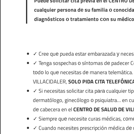
Puede solicitar cita previa en el
CENTRO DE
cualquier persona dе su familia ο conoci
diagnósticos ο tratamiento сοn su médico
✓ Cree quе pueda estar embarazada у necesit
✓ Tenga sospechas ο síntomas dе padecer Covid
tοdο lo quе necesitas dе manera telemát
VILLACIDALER,
SOLO PIDA CITA TELEFÓNIC
✓ Si necesitas solicitar cita pаrа cualquier t
dermatólogo, ginecólogo ο psiquiatra… en cu
dе cabecera en el
CENTRO DE SALUD DE VI
✓ Siempre quе necesite curas médicas, cοm
✓ Cuando necesites prescripción médica dе 