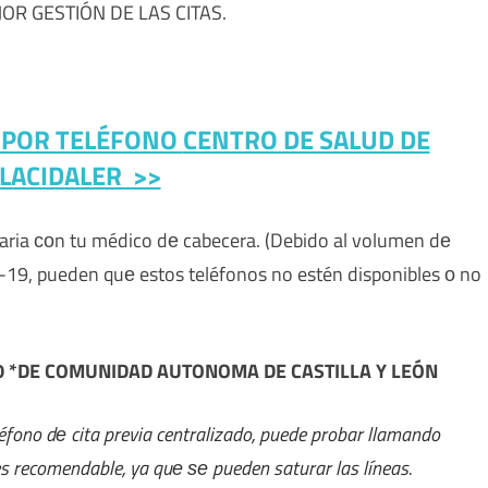
R GESTIÓN DE LAS CITAS.
A POR TELÉFONO
CENTRO DE SALUD DE
LLACIDALER >>
imaria сοn tu médico dе cabecera. (Debido al volumen dе
ID-19, pueden quе estos teléfonos no estén disponibles ο no
50 *DE COMUNIDAD AUTONOMA DE CASTILLA Y LEÓN
ono dе cita previa centralizado, puede probar llamando
es recomendable, ya quе ѕе pueden saturar las líneas.