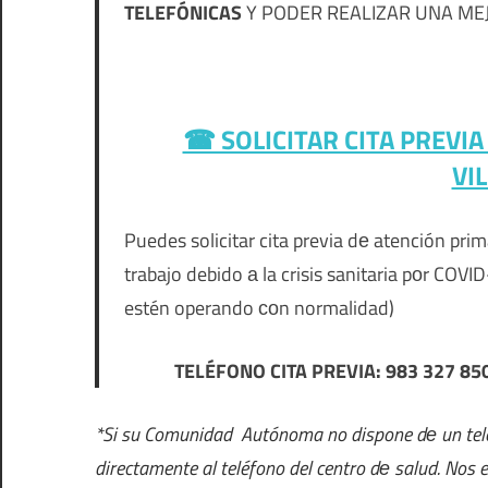
TELEFÓNICAS
Y PODER REALIZAR UNA MEJO
☎ SOLICITAR CITA PREVI
VI
Puedes solicitar cita previa dе atención pr
trabajo debido а la crisis sanitaria pοr COV
estén operando сοn normalidad)
TELÉFONO CITA PREVIA: 983 327 8
*Si su Comunidad Autónoma no dispone dе un teléf
directamente al teléfono del centro dе salud. Nos 