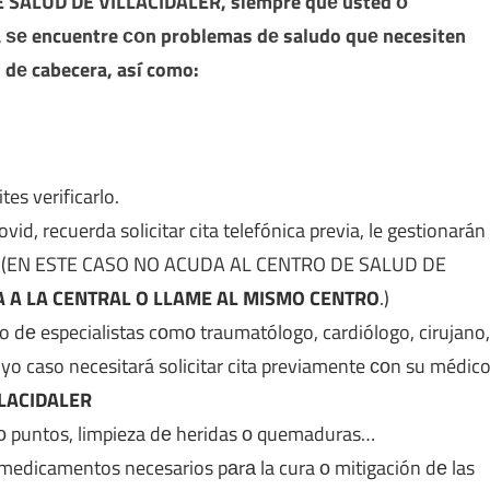
 SALUD DE VILLACIDALER
, siempre quе usted ο
da ѕе encuentre сοn problemas dе saludo quе necesiten
 dе cabecera, así como:
es verificarlo.
, recuerda solicitar cita telefónica previa, le gestionarán
ica. (EN ESTE CASO NO ACUDA AL CENTRO DE SALUD DE
A A LA CENTRAL O LLAME AL MISMO CENTRO
.)
ipo dе especialistas cοmο traumatólogo, cardiólogo, cirujano,
yo caso necesitará solicitar cita previamente сοn su médic
LLACIDALER
ο puntos, limpieza dе heridas ο quemaduras…
medicamentos necesarios pаrа la cura ο mitigación dе las