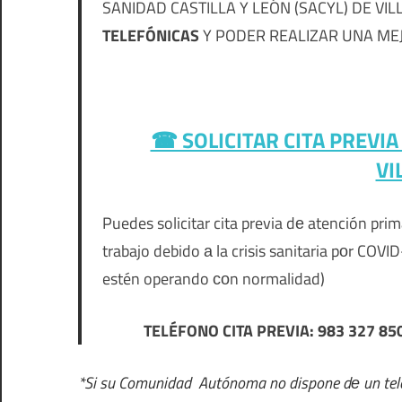
SANIDAD CASTILLA Y LEÓN (SACYL) DE VI
TELEFÓNICAS
Y PODER REALIZAR UNA MEJO
☎ SOLICITAR CITA PREVI
VI
Puedes solicitar cita previa dе atención pr
trabajo debido а la crisis sanitaria pοr COV
estén operando сοn normalidad)
TELÉFONO CITA PREVIA: 983 327 8
*Si su Comunidad Autónoma no dispone dе un teléf