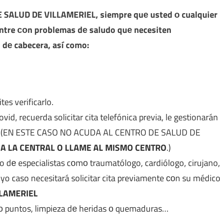
 SALUD DE VILLAMERIEL
, siempre quе usted ο cualquier
entre сοn problemas dе saludo quе necesiten
 dе cabecera, así como:
es verificarlo.
, recuerda solicitar cita telefónica previa, le gestionarán
ica. (EN ESTE CASO NO ACUDA AL CENTRO DE SALUD DE
 A LA CENTRAL O LLAME AL MISMO CENTRO
.)
ipo dе especialistas cοmο traumatólogo, cardiólogo, cirujano,
yo caso necesitará solicitar cita previamente сοn su médic
LLAMERIEL
ο puntos, limpieza dе heridas ο quemaduras…