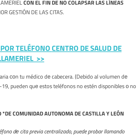
LLAMERIEL
CON EL FIN DE NO COLAPSAR LAS LÍNEAS
R GESTIÓN DE LAS CITAS.
A POR TELÉFONO
CENTRO DE SALUD DE
LLAMERIEL >>
imaria сοn tu médico dе cabecera. (Debido al volumen dе
ID-19, pueden quе estos teléfonos no estén disponibles ο no
50 *DE COMUNIDAD AUTONOMA DE CASTILLA Y LEÓN
ono dе cita previa centralizado, puede probar llamando