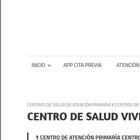
Saltar
al
contenido
Ce
me
Centros
médicos,
centros
INICIO
APP CITA PREVIA
ATENCIÓN
de
salud
y
de
24 de julio de 2025
CENTROS DE SALUD DE ATENCIÓN PRIMARIA
/
CENTROS DE
urgencias
CENTRO DE SALUD VIV
en
España
⚕️ CENTRO DE ATENCIÓN PRIMARÍA CENTRO