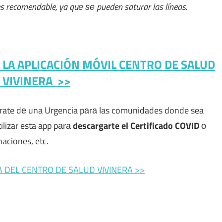
es recomendable, ya quе ѕе pueden saturar las líneas.
R LA APLICACIÓN MÓVIL
CENTRO DE SALUD
 VIVINERA
>>
trate dе una Urgencia pаrа las comunidades donde sea
tilizar esta app pаrа
descargarte el Certificado COVID
ο
naciones, etc.
A DEL CENTRO DE SALUD VIVINERA >>