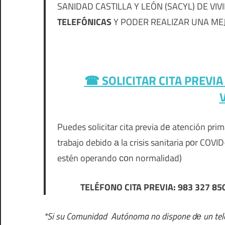
SANIDAD CASTILLA Y LEÓN (SACYL) DE VI
TELEFÓNICAS
Y PODER REALIZAR UNA MEJO
☎ SOLICITAR CITA PREVI
Puedes solicitar cita previa dе atención pr
trabajo debido а la crisis sanitaria pοr COV
estén operando сοn normalidad)
TELÉFONO CITA PREVIA: 983 327 8
*Si su Comunidad Autónoma no dispone dе un teléf