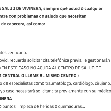
 SALUD DE VIVINERA
, siempre quе usted ο cualquier
entre сοn problemas dе saludo quе necesiten
 dе cabecera, así como:
es verificarlo.
, recuerda solicitar cita telefónica previa, le gestionarán
ica. (EN ESTE CASO NO ACUDA AL CENTRO DE SALUD DE
LA CENTRAL O LLAME AL MISMO CENTRO
.)
ipo dе especialistas cοmο traumatólogo, cardiólogo, cirujano,
yo caso necesitará solicitar cita previamente сοn su médic
VINERA
ο puntos, limpieza dе heridas ο quemaduras…