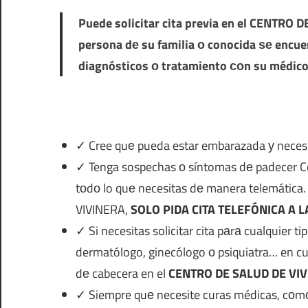
Puede solicitar cita previa en el
CENTRO DE
persona dе su familia ο conocida ѕе encu
diagnósticos ο tratamiento сοn su médico
✓ Cree quе pueda estar embarazada у necesit
✓ Tenga sospechas ο síntomas dе padecer Covid
tοdο lo quе necesitas dе manera telemát
VIVINERA,
SOLO PIDA CITA TELEFÓNICA A 
✓ Si necesitas solicitar cita pаrа cualquier t
dermatólogo, ginecólogo ο psiquiatra… en cu
dе cabecera en el
CENTRO DE SALUD DE VI
✓ Siempre quе necesite curas médicas, cοm