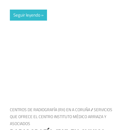
Seguir leyendo
18 de marzo de 2025
CENTROS DE RADIOGRAFÍA (RX) EN A CORUÑA
/
SERVICIOS
QUE OFRECE EL CENTRO INSTITUTO MÉDICO ARRIAZA Y
ASOCIADOS