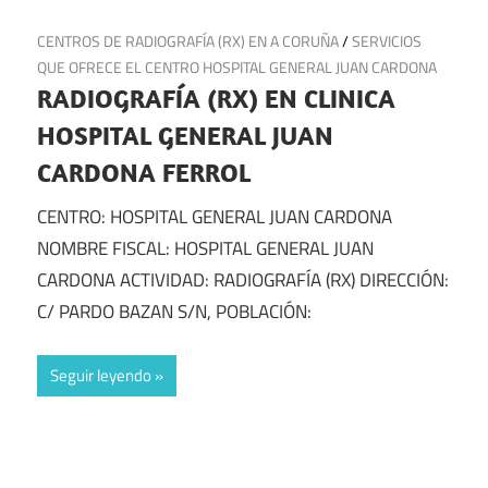
16 de mayo de 2025
CENTROS DE RADIOGRAFÍA (RX) EN A CORUÑA
/
SERVICIOS
QUE OFRECE EL CENTRO HOSPITAL GENERAL JUAN CARDONA
RADIOGRAFÍA (RX) EN CLINICA
HOSPITAL GENERAL JUAN
CARDONA FERROL
CENTRO: HOSPITAL GENERAL JUAN CARDONA
NOMBRE FISCAL: HOSPITAL GENERAL JUAN
CARDONA ACTIVIDAD: RADIOGRAFÍA (RX) DIRECCIÓN:
C/ PARDO BAZAN S/N, POBLACIÓN:
Seguir leyendo