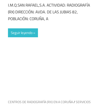
I.M.Q.SAN RAFAEL,S.A. ACTIVIDAD: RADIOGRAFÍA
(RX) DIRECCIÓN: AVDA. DE LAS JUBIAS 82,
POBLACIÓN: CORUÑA, A
Seguir leyendo
15 de agosto de 2024
CENTROS DE RADIOGRAFÍA (RX) EN A CORUÑA
/
SERVICIOS