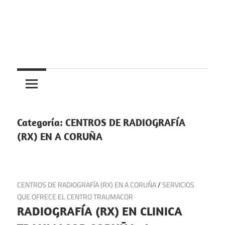
Saltar
al
contenido
Centros
Centros
médicos,
centros
medicos
de
salud
Categoría:
CENTROS DE RADIOGRAFÍA
y
(RX) EN A CORUÑA
de
urgencias
en
30 de junio de 2025
CENTROS DE RADIOGRAFÍA (RX) EN A CORUÑA
/
SERVICIOS
España
QUE OFRECE EL CENTRO TRAUMACOR
RADIOGRAFÍA (RX) EN CLINICA