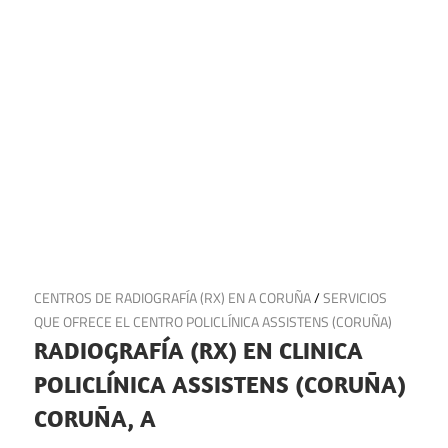
15 de diciembre de 2024
CENTROS DE RADIOGRAFÍA (RX) EN A CORUÑA
/
SERVICIOS
QUE OFRECE EL CENTRO POLICLÍNICA ASSISTENS (CORUÑA)
RADIOGRAFÍA (RX) EN CLINICA
POLICLÍNICA ASSISTENS (CORUÑA)
CORUÑA, A