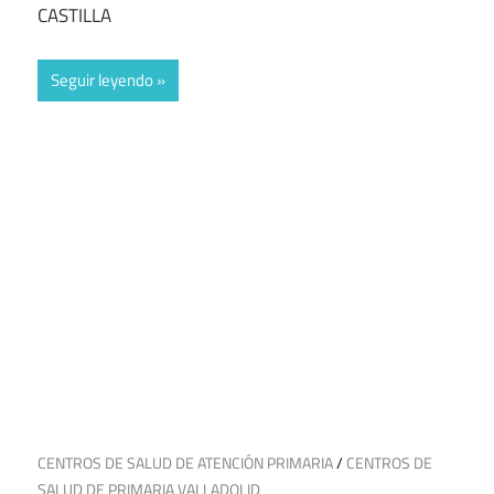
CASTILLA
Seguir leyendo
2 de julio de 2025
CENTROS DE SALUD DE ATENCIÓN PRIMARIA
/
CENTROS DE
SALUD DE PRIMARIA VALLADOLID