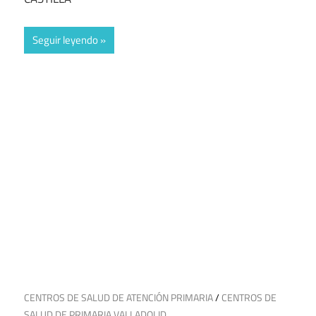
Seguir leyendo
13 de julio de 2025
CENTROS DE SALUD DE ATENCIÓN PRIMARIA
/
CENTROS DE
SALUD DE PRIMARIA VALLADOLID