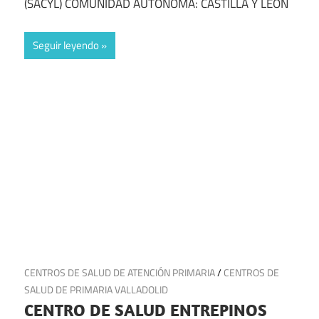
(SACYL) COMUNIDAD AUTÓNOMA: CASTILLA Y LEÓN
Seguir leyendo
8 de julio de 2025
CENTROS DE SALUD DE ATENCIÓN PRIMARIA
/
CENTROS DE
SALUD DE PRIMARIA VALLADOLID
CENTRO DE SALUD ENTREPINOS