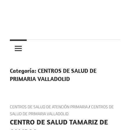
Saltar
al
contenido
Centros
Centros
médicos,
centros
medicos
de
salud
Categoría:
CENTROS DE SALUD DE
y
PRIMARIA VALLADOLID
de
urgencias
en
24 de julio de 2025
CENTROS DE SALUD DE ATENCIÓN PRIMARIA
/
CENTROS DE
España
SALUD DE PRIMARIA VALLADOLID
CENTRO DE SALUD TAMARIZ DE