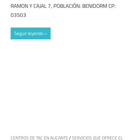
RAMON Y CAJAL 7, POBLACIÓN: BENIDORM CP:
03503
Seguir leyendo
18 de febrero de 2025
CENTROS DE TAC EN ALICANTE
/
SERVICIOS QUE OFRECE EL