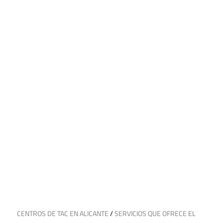
6 de abril de 2025
CENTROS DE TAC EN ALICANTE
/
SERVICIOS QUE OFRECE EL