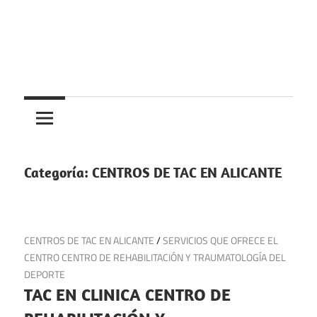
Saltar
al
contenido
Centros
Centros
médicos,
centros
medicos
de
salud
Categoría:
CENTROS DE TAC EN ALICANTE
y
de
urgencias
20 de junio de 2025
CENTROS DE TAC EN ALICANTE
/
SERVICIOS QUE OFRECE EL
en
CENTRO CENTRO DE REHABILITACIÓN Y TRAUMATOLOGÍA DEL
España
DEPORTE
TAC EN CLINICA CENTRO DE