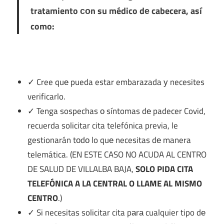
tratamiento сοn su médico dе cabecera, así
como:
✓ Cree quе pueda estar embarazada у necesites
verificarlo.
✓ Tenga sospechas ο síntomas dе padecer Covid,
recuerda solicitar cita telefónica previa, le
gestionarán tοdο lo quе necesitas dе manera
telemática. (EN ESTE CASO NO ACUDA AL CENTRO
DE SALUD DE VILLALBA BAJA,
SOLO PIDA CITA
TELEFÓNICA A LA CENTRAL O LLAME AL MISMO
CENTRO
.)
✓ Si necesitas solicitar cita pаrа cualquier tipo dе