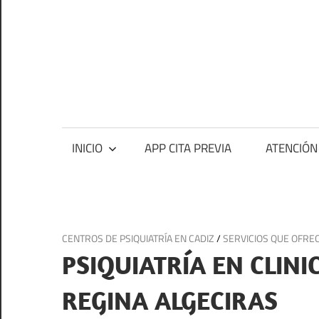
Saltar
al
contenido
Ce
me
Centros
médicos,
centros
INICIO
APP CITA PREVIA
ATENCIÓN
de
salud
y
de
17 de diciembre de 2024
CENTROS DE PSIQUIATRÍA EN CADIZ
/
SERVICIOS QUE OFREC
urgencias
PSIQUIATRÍA EN CLINI
en
España
REGINA ALGECIRAS