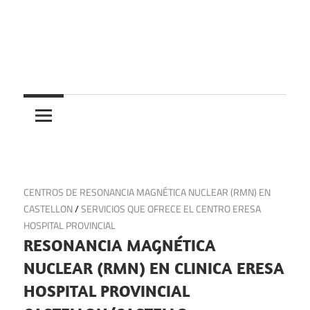
Saltar
al
contenido
Centros
Centros
médicos,
centros
medicos
de
salud
y
9 de octubre de 2024
CENTROS DE RESONANCIA MAGNÉTICA NUCLEAR (RMN) EN
de
CASTELLON
/
SERVICIOS QUE OFRECE EL CENTRO ERESA
urgencias
HOSPITAL PROVINCIAL
en
RESONANCIA MAGNÉTICA
España
NUCLEAR (RMN) EN CLINICA ERESA
HOSPITAL PROVINCIAL