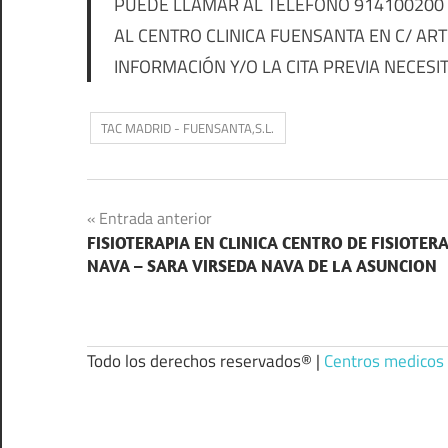
PUEDE LLAMAR AL TELÉFONO 914100200 P
AL CENTRO CLINICA FUENSANTA EN C/ ART
INFORMACIÓN Y/O LA CITA PREVIA NECESI
TAC MADRID - FUENSANTA,S.L.
Navegación
Entrada anterior
FISIOTERAPIA EN CLINICA CENTRO DE FISIOTER
de
NAVA – SARA VIRSEDA NAVA DE LA ASUNCION
entradas
Todo los derechos reservados® |
Centros medicos