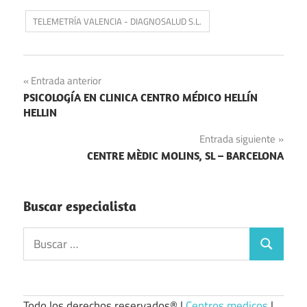
TELEMETRÍA VALENCIA - DIAGNOSALUD S.L.
Navegación
Entrada anterior
PSICOLOGÍA EN CLINICA CENTRO MÉDICO HELLÍN
de
HELLIN
entradas
Entrada siguiente
CENTRE MÈDIC MOLINS, SL – BARCELONA
Buscar especialista
Buscar:
Buscar
Todo los derechos reservados® |
Centros medicos
|